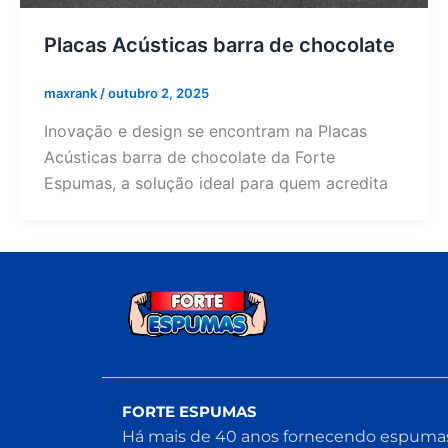
Placas Acústicas barra de chocolate
maxrank
/
outubro 2, 2025
Inovação e design se encontram na Placas
Acústicas barra de chocolate da Forte
Espumas, a solução ideal para quem acredita
FORTE ESPUMAS
Há mais de 40 anos fornecendo espuma