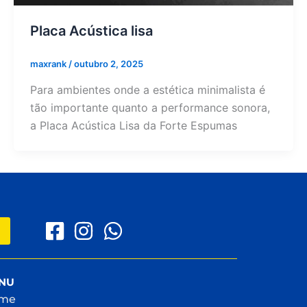
Placa Acústica lisa
maxrank
/
outubro 2, 2025
Para ambientes onde a estética minimalista é
tão importante quanto a performance sonora,
a Placa Acústica Lisa da Forte Espumas
NU
me