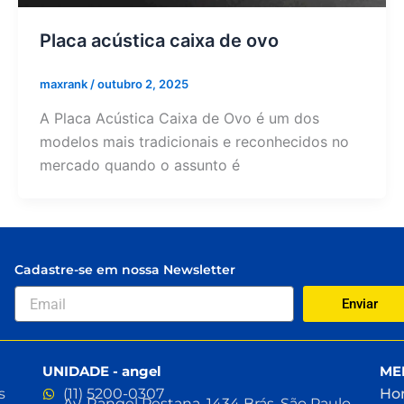
Placa acústica caixa de ovo
maxrank
/
outubro 2, 2025
A Placa Acústica Caixa de Ovo é um dos
modelos mais tradicionais e reconhecidos no
mercado quando o assunto é
Cadastre-se em nossa Newsletter
Enviar
UNIDADE - angel
ME
s
(11) 5200-0307
Ho
Av. Rangel Pestana, 1434 Brás, São Paulo