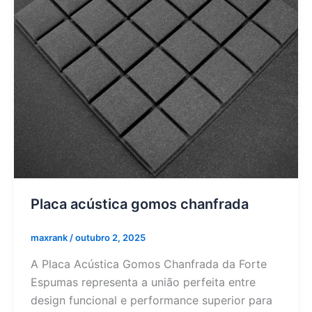
Placa acústica gomos chanfrada
maxrank
/
outubro 2, 2025
A Placa Acústica Gomos Chanfrada da Forte
Espumas representa a união perfeita entre
design funcional e performance superior para