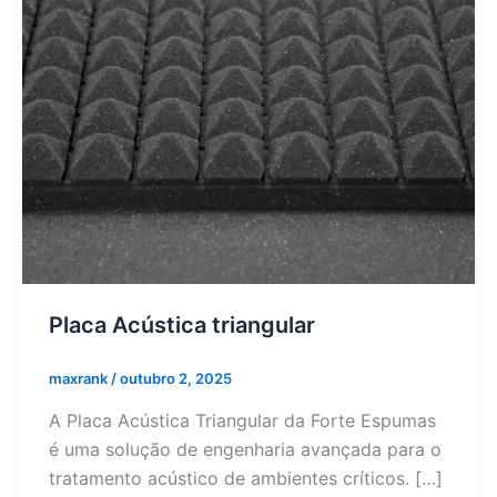
Placa Acústica triangular
maxrank
/
outubro 2, 2025
A Placa Acústica Triangular da Forte Espumas
é uma solução de engenharia avançada para o
tratamento acústico de ambientes críticos. […]